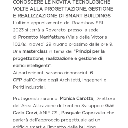
CONOSCERE LE NOVITÀ TECNOLOGICHE
VOLTE ALLA PROGETTAZIONE, GESTIONE
E REALIZZAZIONE DI SMART BUILDINGS
L’ultimo appuntamento del Roadshow SBI
2023 si terrà a Rovereto, presso la sede
di
Progetto Manifattura
(Viale della Vittoria
102/a), giovedì 29 giugno prossimo dalle ore 9.
Una
masterclass
in tema dei
“Principi per la
progettazione, realizzazione e gestione di
edifici intelligenti”.
Ai partecipanti saranno riconosciuti
6
CFP
dall’Ordine degli Architetti, Ingegneri e
Periti industriali.
Protagonisti saranno:
Monica Carotta
, Direttore
dell’Area Attrazione di Trentino Sviluppo e
Gian
Carlo Corvi
, ANIE CSI,
Pasquale Capezzuto
che
parlerà dell’approccio progettuale ad un
edificio smart e l’impatto della building