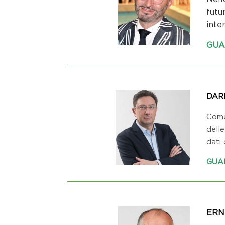
futu
inte
GUA
DAR
Come
delle
dati
GUA
ERN