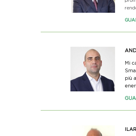
rende
GUA
AND
Mi c
Smar
più 
ener
GUA
ILAR