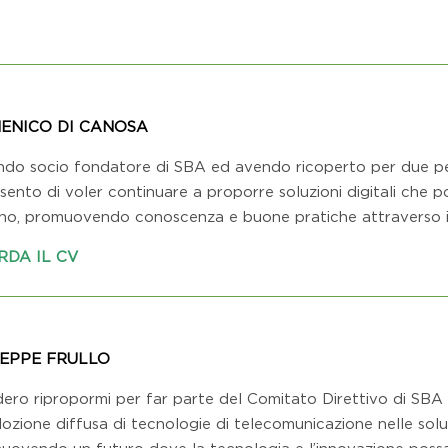
ENICO DI CANOSA
ndo socio fondatore di SBA ed avendo ricoperto per due peri
ento di voler continuare a proporre soluzioni digitali che po
iano, promuovendo conoscenza e buone pratiche attraverso i l
RDA IL CV
SEPPE FRULLO
dero ripropormi per far parte del Comitato Direttivo di SBA
dozione diffusa di tecnologie di telecomunicazione nelle soluz
uovendo un futuro dove la tecnologia e l’innovazione possano