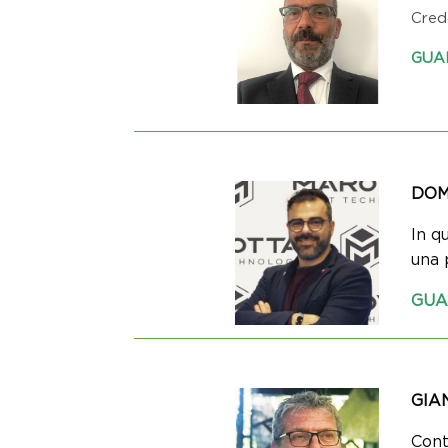
Credo
GUA
DOM
In q
una 
GUA
GIA
Cont