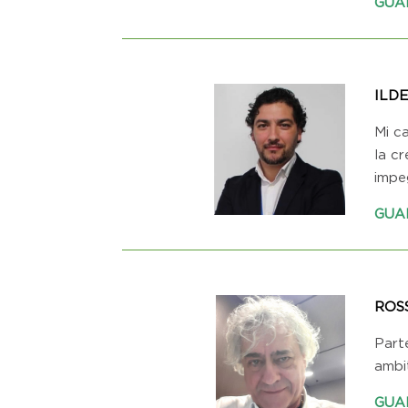
GUA
ILD
Mi c
la c
impe
GUA
ROS
Parte
ambi
GUA