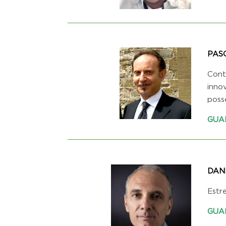
PAS
Contr
innov
poss
GUA
DAN
Estr
GUA