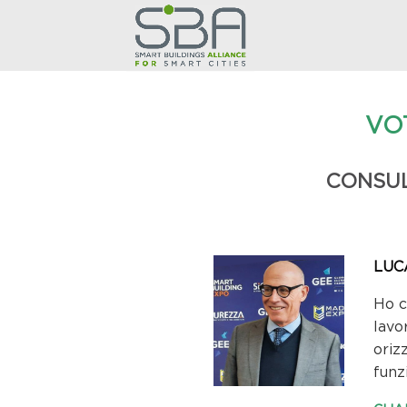
VO
CONSUL
LUC
Ho c
lavo
oriz
funz