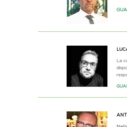
GUA
LUC
La co
dispo
respo
GUA
ANT
Nell