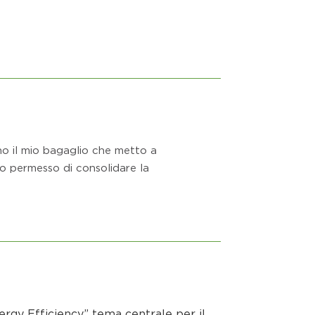
ono il mio bagaglio che metto a
anno permesso di consolidare la
ergy Efficiency” tema centrale per il