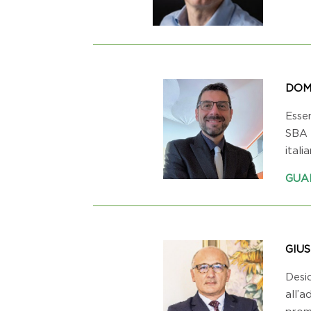
DOM
Esse
SBA s
ital
GUA
GIU
Desi
all’a
prom