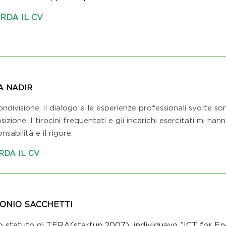
RDA IL CV
A NADIR
ndivisione, il dialogo e le esperienze professionali svolte s
sizione. I tirocini frequentati e gli incarichi esercitati mi h
nsabilità e il rigore.
RDA IL CV
ONIO SACCHETTI
o statuto di TERA(startup,2007), individuavo ”ICT for En