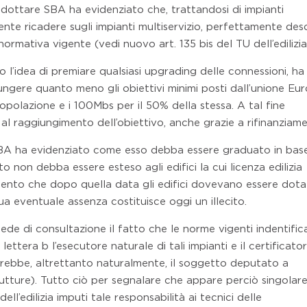
adottare SBA ha evidenziato che, trattandosi di impianti
nte ricadere sugli impianti multiservizio, perfettamente desc
ormativa vigente (vedi nuovo art. 135 bis del TU dell’edilizia
 l’idea di premiare qualsiasi upgrading delle connessioni, ha
giungere quanto meno gli obiettivi minimi posti dall’unione Eu
opolazione e i 100Mbs per il 50% della stessa. A tal fine
al raggiungimento dell’obiettivo, anche grazie a rifinanziame
SBA ha evidenziato come esso debba essere graduato in base
o non debba essere esteso agli edifici la cui licenza edilizia
momento che dopo quella data gli edifici dovevano essere dota
sua eventuale assenza costituisce oggi un illecito.
 sede di consultazione il fatto che le norme vigenti indentifi
lettera b l’esecutore naturale di tali impianti e il certificator
farebbe, altrettanto naturalmente, il soggetto deputato a
strutture). Tutto ciò per segnalare che appare perciò singolar
dell’edilizia imputi tale responsabilità ai tecnici delle