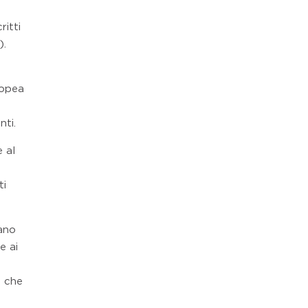
ritti
).
ropea
nti.
 al
ti
cano
e ai
e che