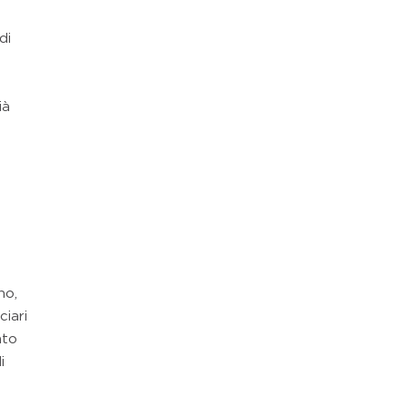
di
ià
no,
ciari
nto
i