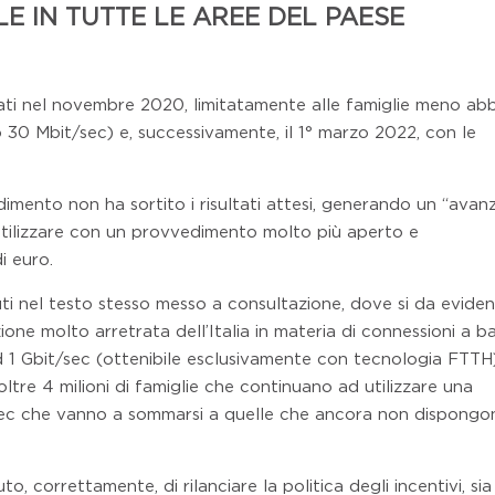
LE IN TUTTE LE AREE DEL PAESE
ati nel novembre 2020, limitatamente alle famiglie meno abb
 30 Mbit/sec) e, successivamente, il 1° marzo 2022, con le
imento non ha sortito i risultati attesi, generando un “avan
 utilizzare con un provvedimento molto più aperto e
i euro.
uti nel testo stesso messo a consultazione, dove si da eviden
ione molto arretrata dell’Italia in materia di connessioni a 
ad 1 Gbit/sec (ottenibile esclusivamente con tecnologia FTTH
ltre 4 milioni di famiglie che continuano ad utilizzare una
/sec che vanno a sommarsi a quelle che ancora non dispongo
to, correttamente, di rilanciare la politica degli incentivi, sia