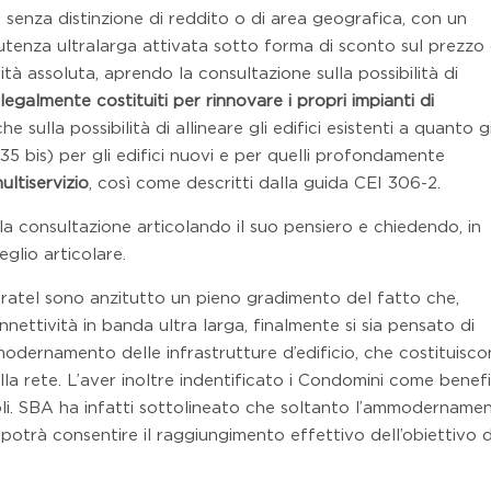
a, senza distinzione di reddito o di area geografica, con un
tenza ultralarga attivata sotto forma di sconto sul prezzo 
tà assoluta, aprendo la consultazione sulla possibilità di
legalmente costituiti per rinnovare i propri impianti di
e sulla possibilità di allineare gli edifici esistenti a quanto g
 135 bis) per gli edifici nuovi e per quelli profondamente
ultiservizio
, così come descritti dalla guida CEI 306-2.
a consultazione articolando il suo pensiero e chiedendo, in
eglio articolare.
fratel sono anzitutto un pieno gradimento del fatto che,
nnettività in banda ultra larga, finalmente si sia pensato di
modernamento delle infrastrutture d’edificio, che costituisco
lla rete. L’aver inoltre indentificato i Condomini come benefi
voli. SBA ha infatti sottolineato che soltanto l’ammodername
potrà consentire il raggiungimento effettivo dell’obiettivo d