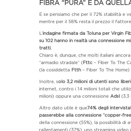
FIBRA “PURA” E DA QUELL
E se pensiamo che per il 72% stabilità e v
mentre per il 58% resta il prezzo il fatto
L’
indagine firmata da Toluna per Virgin Fi
su 102 hanno in realtà una connessione mi
tratti.
Chiaro è, dunque, che molti italiani anc
“armadio stradale” (
Fttc
– Fiber To The Ca
(la cosiddetta
Ftth
– Fiber To The Home) co
Inoltre, s
olo 3,2 milioni di utenti sono libe
internet, contro i 14 milioni totali che u
milioni) oppure una connessione
Adsl
(3,3 
Altro dato utile è que
74% degli intervista
passerebbe alla connessione “copper-free
della connessione (55%), la possibilità d
rallentamenti (37%), uno streaming video i