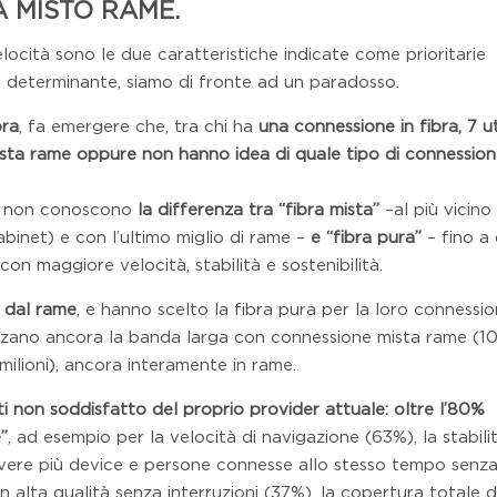
A MISTO RAME.
elocità sono le due caratteristiche indicate come prioritarie
re determinante, siamo di fronte ad un paradosso.
bra
, fa emergere che, tra chi ha
una connessione in fibra, 7 u
sta rame oppure non hanno idea di quale tipo di connession
ora non conoscono
la differenza tra “fibra mista”
–al più vicino
binet) e con l’ultimo miglio di rame –
e “fibra pura”
– fino a
n maggiore velocità, stabilità e sostenibilità.
ri dal rame
, e hanno scelto la fibra pura per la loro connessi
tilizzano ancora la banda larga con connessione mista rame (10
milioni), ancora interamente in rame.
ti non soddisfatto del proprio provider attuale: oltre l’80%
”
, ad esempio per la velocità di navigazione (63%), la stabili
i avere più device e persone connesse allo stesso tempo senz
n alta qualità senza interruzioni (37%), la copertura totale d