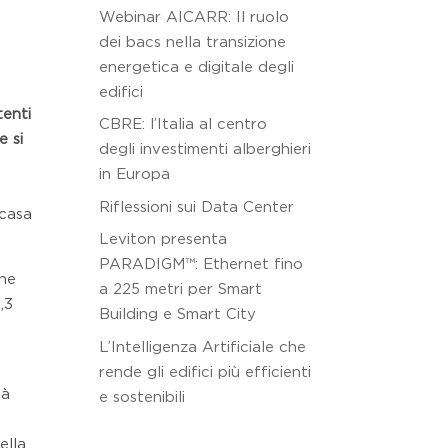
Webinar AICARR: Il ruolo
dei bacs nella transizione
energetica e digitale degli
edifici
tenti
CBRE: l’Italia al centro
e si
degli investimenti alberghieri
in Europa
Riflessioni sui Data Center
 casa
Leviton presenta
PARADIGM™: Ethernet fino
one
a 225 metri per Smart
,3
Building e Smart City
L’Intelligenza Artificiale che
rende gli edifici più efficienti
tà
e sostenibili
a
ella